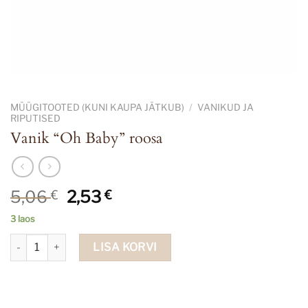
MÜÜGITOOTED (KUNI KAUPA JÄTKUB)
/
VANIKUD JA
RIPUTISED
Vanik “Oh Baby” roosa
Algne
Current
5,06
2,53
€
€
hind
price
3 laos
oli:
is:
Vanik "Oh Baby" roosa kogus
5,06 €.
2,53 €.
LISA KORVI