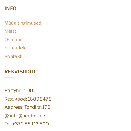
INFO
Müügitingimused
Meist
Ostuabi
Firmadele
Kontakt
REKVISIIDID
Partyhelp OÜ
Reg. kood: 16898478
Aadress: Tondi tn 17B
@: info@peobox.ee
Tel: +372 58 112 500