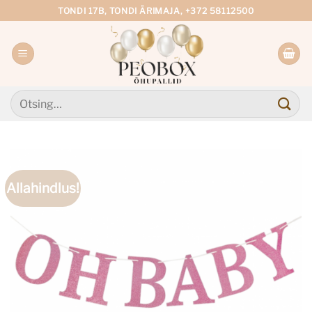
Skip
TONDI 17B, TONDI ÄRIMAJA, +372 58112500
to
content
Otsi:
Allahindlus!