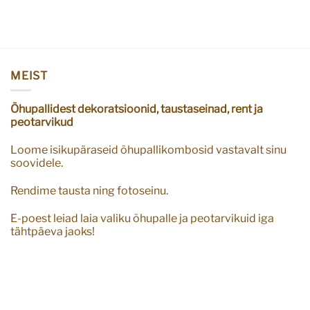
MEIST
Õhupallidest dekoratsioonid, taustaseinad, rent ja
peotarvikud
Loome isikupäraseid õhupallikombosid vastavalt sinu
soovidele.
Rendime tausta ning fotoseinu.
E-poest leiad laia valiku õhupalle ja peotarvikuid iga
tähtpäeva jaoks!