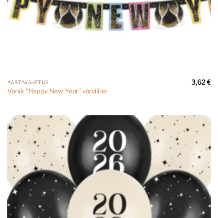
3,62
€
AASTAVAHETUS
Vanik “Happy New Year” värviline