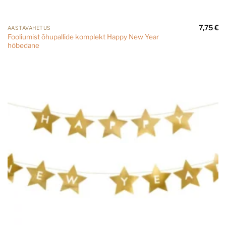
7,75
€
AASTAVAHETUS
Fooliumist õhupallide komplekt Happy New Year
hõbedane