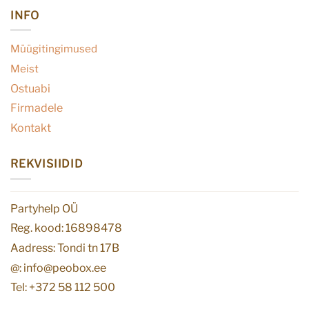
INFO
Müügitingimused
Meist
Ostuabi
Firmadele
Kontakt
REKVISIIDID
Partyhelp OÜ
Reg. kood: 16898478
Aadress: Tondi tn 17B
@: info@peobox.ee
Tel: +372 58 112 500