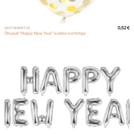
0,52
€
AASTAVAHETUS
Õhupall “Happy New Year” kuldse konfetiga