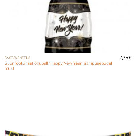
7,75
€
AASTAVAHETUS
Suur fooliumist õhupall “Happy New Year” šampusepudel
must