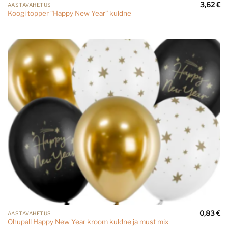
3,62
€
AASTAVAHETUS
Koogi topper “Happy New Year” kuldne
0,83
€
AASTAVAHETUS
Õhupall Happy New Year kroom kuldne ja must mix