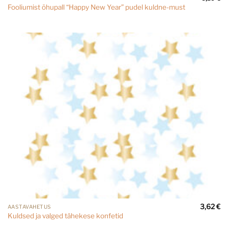
Fooliumist õhupall “Happy New Year” pudel kuldne-must
3,62
€
AASTAVAHETUS
Kuldsed ja valged tähekese konfetid