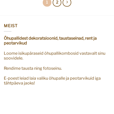
1
2
MEIST
Õhupallidest dekoratsioonid, taustaseinad, rent ja
peotarvikud
Loome isikupäraseid õhupallikombosid vastavalt sinu
soovidele.
Rendime tausta ning fotoseinu.
E-poest leiad laia valiku õhupalle ja peotarvikuid iga
tähtpäeva jaoks!