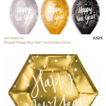
0,52
€
AASTAVAHETUS
Õhupall “Happy New Year” must-kuldne-hõbe