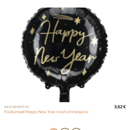
3,62
€
AASTAVAHETUS
Fooliumpall Happy New Year must ümmargune