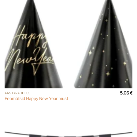
5,06
€
AASTAVAHETUS
Peomütsid Happy New Year must