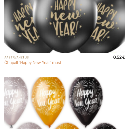
0,52
€
AASTAVAHETUS
Õhupall “Happy New Year” must