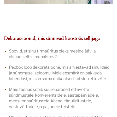
Dekoratsioonid, mis sünnivad koostöös tellijaga
Soovid, et sinu firmaüritus oleks meeldejääv ja
visuaalselt silmapaistev?
Peobox loob dekoratsioone, mis arvestavad sinu ideid
ja sündmuse iseloomu. Meie eesmärk on pakkuda
lahendusi, mis on sama unikaalsed kui sinu ettevõte
Meie teenus sobib suurepäraselt ettevõtte
sündmustele, konverentsidele, aastapäevadele,
meeskonnaüritustele, kliendi tänuüritustele,
vastuvõttudele ja paljudele teistele