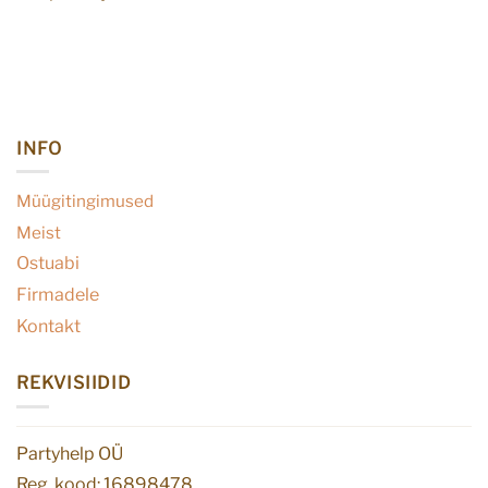
INFO
Müügitingimused
Meist
Ostuabi
Firmadele
Kontakt
REKVISIIDID
Partyhelp OÜ
Reg. kood: 16898478