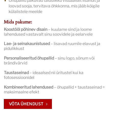
Õhupallid pakuvad täiuslikku visuaalset lisandit ja
loovad sooja, tervitava õhkkonna, mis jääb kõigile
külalistele meelde
Mida pakume:
Koostööl põhinev disain
– kuulame sind ja loome
lahendused vastavalt sinu soovidele ja eelarvele
Lae- ja seinakaunistused
– lisavad ruumile elavust ja
pidulikkust
Personaliseeritud õhupallid
– sinu logo, sõnum või
brändivärvid
Taustaseinad
– ideaalsed nii üritustel kui ka
fotosessioonidel
Kombineeritud lahendused
– õhupallid + taustaseinad =
maksimaalne efekt
VÕTA ÜHENDUST