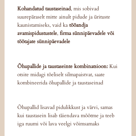
Kohandatud taustaseinad
, mis sobivad
suurepäraselt mitte ainult pidude ja ürituste
kaunistamiseks, vaid ka
tööandja
avamispidustustele
,
firma sünnipäevadele või
töötajate sünnipäevadele
Õhupallide ja taustaseinte kombinatsioon:
Kui
otsite midagi tõeliselt silmapaistvat, saate
kombineerida õhupallide ja taustaseinad
Õhupallid lisavad pidulikkust ja värvi, samas
kui taustasein lisab täiendava mõõtme ja teeb
iga ruumi või lava veelgi võimsamaks