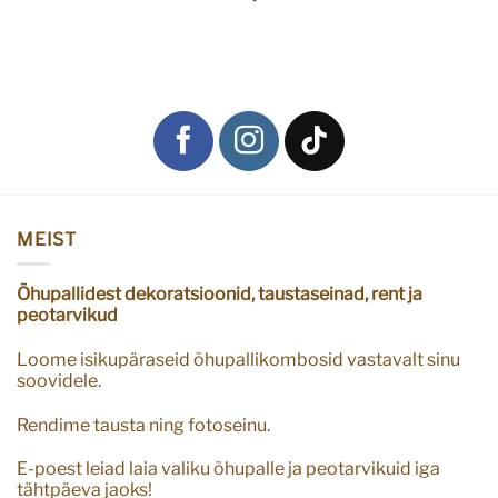
MEIST
Õhupallidest dekoratsioonid, taustaseinad, rent ja
peotarvikud
Loome isikupäraseid õhupallikombosid vastavalt sinu
soovidele.
Rendime tausta ning fotoseinu.
E-poest leiad laia valiku õhupalle ja peotarvikuid iga
tähtpäeva jaoks!