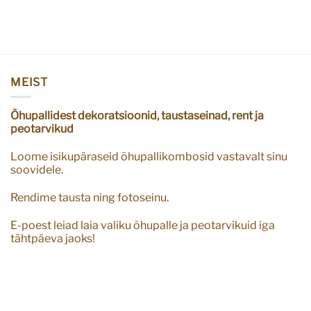
MEIST
Õhupallidest dekoratsioonid, taustaseinad, rent ja
peotarvikud
Loome isikupäraseid õhupallikombosid vastavalt sinu
soovidele.
Rendime tausta ning fotoseinu.
E-poest leiad laia valiku õhupalle ja peotarvikuid iga
tähtpäeva jaoks!