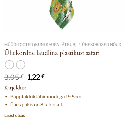
MÜÜGITOOTED (KUNI KAUPA JÄTKUB)
/
ÜHEKORDSED NÕUD
Ühekordne laudlina plastikust safari
Algne
Current
3,05
1,22
€
€
hind
price
Kirjeldus:
oli:
is:
3,05 €.
1,22 €.
Papptaldrik läbimõõduga 19.5cm
Ühes pakis on 8 taldrikut
Laost otsas