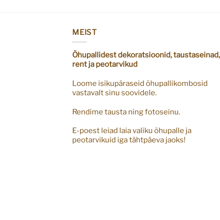
MEIST
Õhupallidest dekoratsioonid, taustaseinad,
rent ja peotarvikud
Loome isikupäraseid õhupallikombosid
vastavalt sinu soovidele.
Rendime tausta ning fotoseinu.
E-poest leiad laia valiku õhupalle ja
peotarvikuid iga tähtpäeva jaoks!