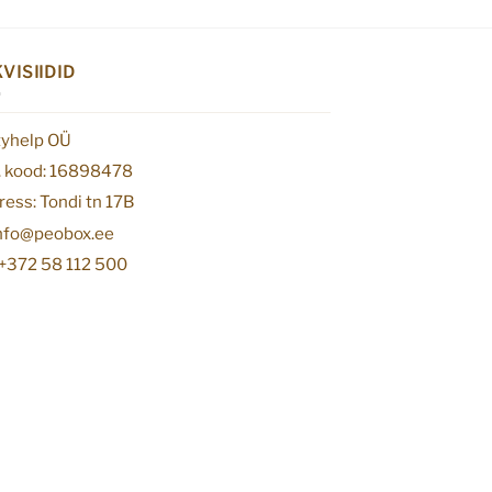
VISIIDID
tyhelp OÜ
. kood: 16898478
ess: Tondi tn 17B
info@peobox.ee
 +372 58 112 500