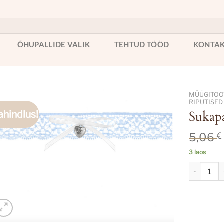
ÕHUPALLIDE VALIK
TEHTUD TÖÖD
KONTA
MÜÜGITOOT
RIPUTISED
ahindlus!
Sukapa
5,06
€
3 laos
Sukapael s