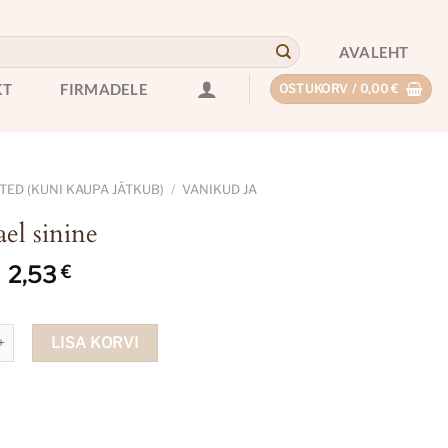
AVALEHT
KT
FIRMADELE
OSTUKORV /
0,00
€
ED (KUNI KAUPA JÄTKUB)
/
VANIKUD JA
el sinine
Algne
Current
2,53
€
hind
price
oli:
is:
inine kogus
5,06 €.
2,53 €.
LISA KORVI