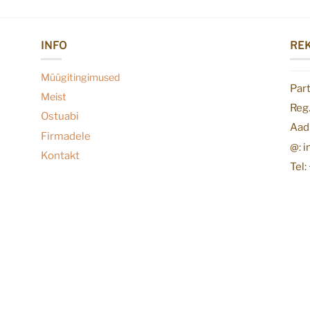
INFO
REK
Müügitingimused
Par
Meist
Reg
Ostuabi
Aadr
Firmadele
@: 
Kontakt
Tel: