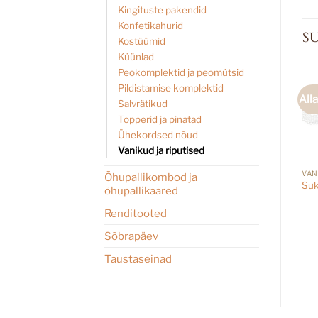
Kingituste pakendid
Konfetikahurid
S
Kostüümid
Küünlad
Peokomplektid ja peomütsid
Pildistamise komplektid
All
Salvrätikud
Topperid ja pinatad
Ühekordsed nõud
Vanikud ja riputised
Õhupallikombod ja
Suk
õhupallikaared
Renditooted
Sõbrapäev
Taustaseinad