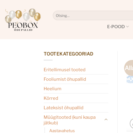
Skip
to
Otsi:
content
E-POOD
TOOTEKATEGOORIAD
All
Eritellimusel tooted
Fooliumist õhupallid
Heelium
Kõrred
Lateksist õhupallid
Müügitooted (kuni kaupa
jätkub)
Aastavahetus