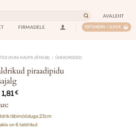
AVALEHT
KT
FIRMADELE
OSTUKORV /
0,00
€
ED (KUNI KAUPA JÄTKUB)
/
ÜHEKORDSED
ldrikud piraadipidu
ajalg
Algne
Current
1,81
€
hind
price
us:
oli:
is:
3,62 €.
1,81 €.
ldrik läbimõõduga 23cm
kis on 6 taldrikut