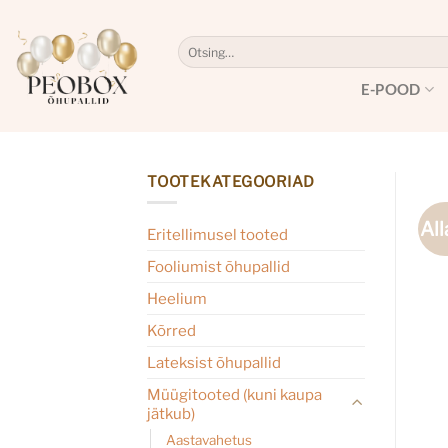
Skip
to
Otsi:
content
E-POOD
TOOTEKATEGOORIAD
All
Eritellimusel tooted
Fooliumist õhupallid
Heelium
Kõrred
Lateksist õhupallid
Müügitooted (kuni kaupa
jätkub)
Aastavahetus