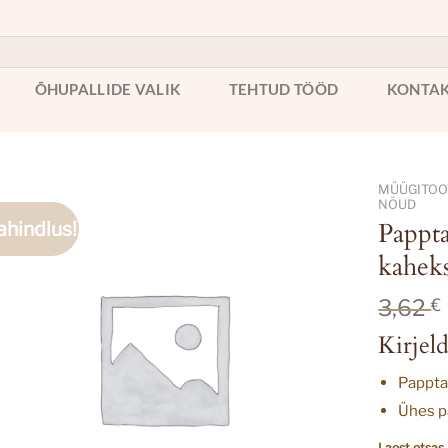
ÕHUPALLIDE VALIK
TEHTUD TÖÖD
KONTA
MÜÜGITOOT
NÕUD
ahindlus!
Pappta
kaheks
3,62
€
Kirjeld
Pappta
Ühes pa
Laost otsas