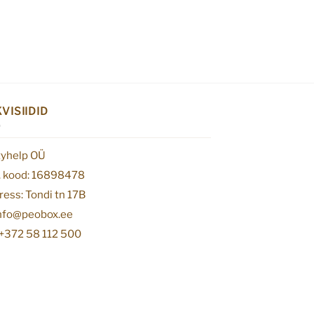
VISIIDID
tyhelp OÜ
. kood: 16898478
ess: Tondi tn 17B
info@peobox.ee
 +372 58 112 500