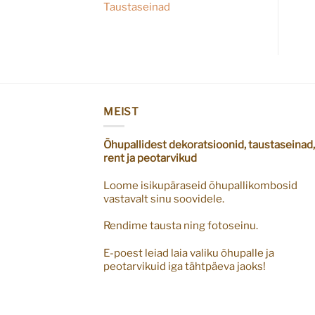
Taustaseinad
MEIST
Õhupallidest dekoratsioonid, taustaseinad,
rent ja peotarvikud
Loome isikupäraseid õhupallikombosid
vastavalt sinu soovidele.
Rendime tausta ning fotoseinu.
E-poest leiad laia valiku õhupalle ja
peotarvikuid iga tähtpäeva jaoks!