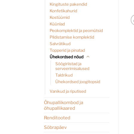
Kingituste pakendid
Konfetikahurid
Kostüümid
Küünlad
Peokomplektid ja peomütsid
Pildistamise komplektid
Salvrätikud
Topperid ja pinatad
Ühekordsed nõud
Söögiriistad ja
serveerimisalused
Taldrikud
Ühekordsed joogitopsid
Vanikud ja riputised
Õhupallikombod ja
õhupallikaared
Renditooted
Sõbrapäev