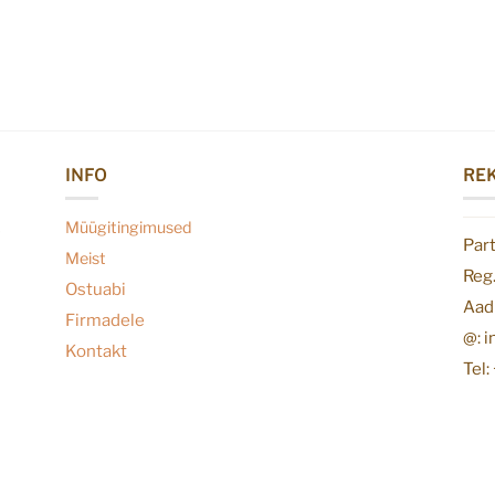
INFO
REK
Müügitingimused
Par
Meist
Reg
Ostuabi
Aadr
Firmadele
@: 
Kontakt
Tel: