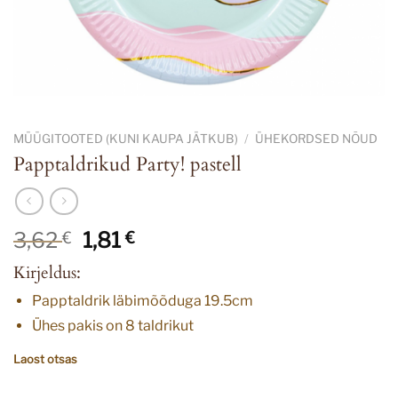
MÜÜGITOOTED (KUNI KAUPA JÄTKUB)
/
ÜHEKORDSED NÕUD
Papptaldrikud Party! pastell
Algne
Current
3,62
1,81
€
€
hind
price
Kirjeldus:
oli:
is:
3,62 €.
1,81 €.
Papptaldrik läbimõõduga 19.5cm
Ühes pakis on 8 taldrikut
Laost otsas