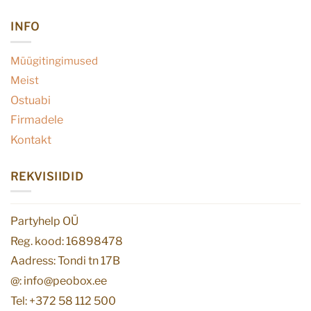
INFO
Müügitingimused
Meist
Ostuabi
Firmadele
Kontakt
REKVISIIDID
Partyhelp OÜ
Reg. kood: 16898478
Aadress: Tondi tn 17B
@: info@peobox.ee
Tel: +372 58 112 500