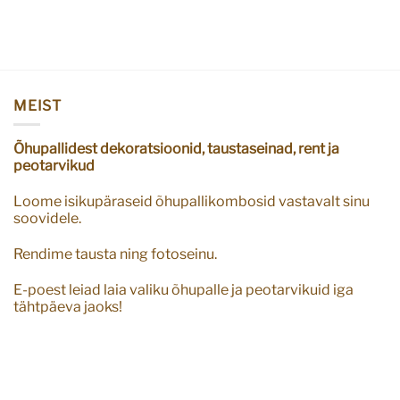
MEIST
Õhupallidest dekoratsioonid, taustaseinad, rent ja
peotarvikud
Loome isikupäraseid õhupallikombosid vastavalt sinu
soovidele.
Rendime tausta ning fotoseinu.
E-poest leiad laia valiku õhupalle ja peotarvikuid iga
tähtpäeva jaoks!