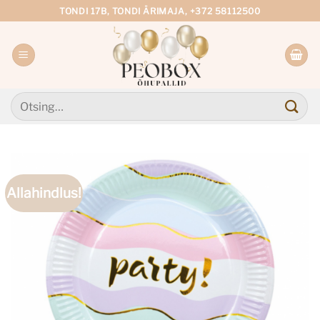
Skip
TONDI 17B, TONDI ÄRIMAJA, +372 58112500
to
content
Otsi:
Allahindlus!