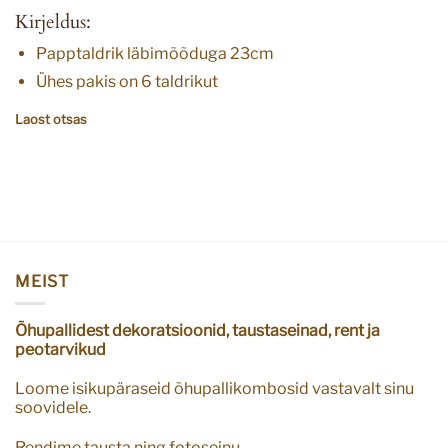
hind
price
Kirjeldus:
oli:
is:
3,62 €.
1,81 €.
Papptaldrik läbimõõduga 23cm
Ühes pakis on 6 taldrikut
Laost otsas
MEIST
Õhupallidest dekoratsioonid, taustaseinad, rent ja
peotarvikud
Loome isikupäraseid õhupallikombosid vastavalt sinu
soovidele.
Rendime tausta ning fotoseinu.