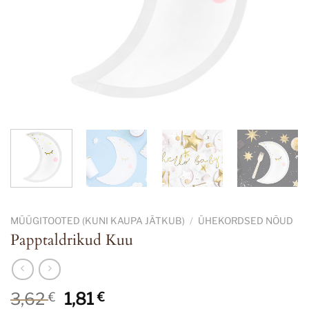
MÜÜGITOOTED (KUNI KAUPA JÄTKUB)
/
ÜHEKORDSED NÕUD
Papptaldrikud Kuu
Algne
Current
3,62
1,81
€
€