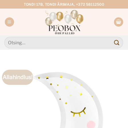
Skip
TONDI 17B, TONDI ÄRIMAJA, +372 58112500
to
content
Otsi:
Allahindlus!