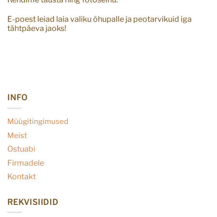
E-poest leiad laia valiku õhupalle ja peotarvikuid iga
tähtpäeva jaoks!
INFO
Müügitingimused
Meist
Ostuabi
Firmadele
Kontakt
REKVISIIDID