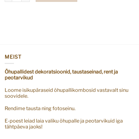
MEIST
Õhupallidest dekoratsioonid, taustaseinad, rent ja
peotarvikud
Loome isikupäraseid õhupallikombosid vastavalt sinu
soovidele.
Rendime tausta ning fotoseinu.
E-poest leiad laia valiku õhupalle ja peotarvikuid iga
tähtpäeva jaoks!