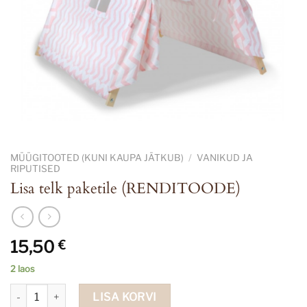
MÜÜGITOOTED (KUNI KAUPA JÄTKUB)
/
VANIKUD JA
RIPUTISED
Lisa telk paketile (RENDITOODE)
15,50
€
2 laos
Lisa telk paketile (RENDITOODE) kogus
LISA KORVI