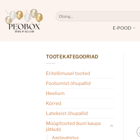
Skip
to
Otsi:
content
E-POOD
TOOTEKATEGOORIAD
Eritellimusel tooted
Fooliumist õhupallid
Heelium
Kõrred
Lateksist õhupallid
Müügitooted (kuni kaupa
jätkub)
Aastavahetus