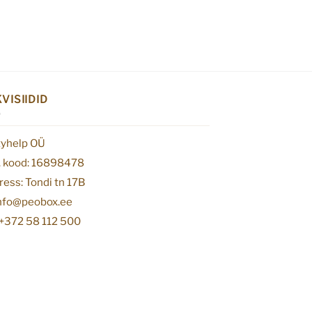
VISIIDID
tyhelp OÜ
. kood: 16898478
ess: Tondi tn 17B
info@peobox.ee
 +372 58 112 500