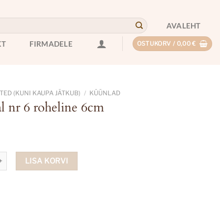
AVALEHT
KT
FIRMADELE
OSTUKORV /
0,00
€
ED (KUNI KAUPA JÄTKUB)
/
KÜÜNLAD
l nr 6 roheline 6cm
6 roheline 6cm kogus
LISA KORVI