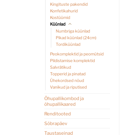
Kingituste pakendid
Konfetikahurid
Kostüümid
Küünlad
Numbriga küünlad
Pikad küünlad (24cm)
Tordiküünlad
Peokomplektid ja peomütsid
Pildistamise komplektid
Salvrätikud
Topperid ja pinatad
Ühekordsed nõud
Vanikud ja riputised
Õhupallikombod ja
õhupallikaared
Renditooted
Sõbrapäev
Taustaseinad