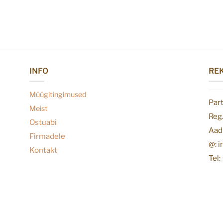
INFO
REK
Müügitingimused
Par
Meist
Reg
Ostuabi
Aadr
Firmadele
@: 
Kontakt
Tel: