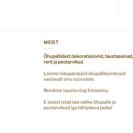
MEIST
Õhupallidest dekoratsioonid, taustaseinad,
rent ja peotarvikud
Loome isikupäraseid õhupallikombosid
vastavalt sinu soovidele.
Rendime tausta ning fotoseinu.
E-poest leiad laia valiku õhupalle ja
peotarvikuid iga tähtpäeva jaoks!