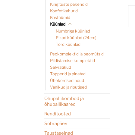
Kingituste pakendid
Konfetikahurid
Kostüümid
Küünlad
Numbriga küünlad
Pikad küünlad (24cm)
Tordiküünlad
Peokomplektid ja peomütsid
Pildistamise komplektid
Salvrätikud
Topperid ja pinatad
Ühekordsed nõud
Vanikud ja riputised
Õhupallikombod ja
õhupallikaared
Renditooted
Sõbrapäev
Taustaseinad