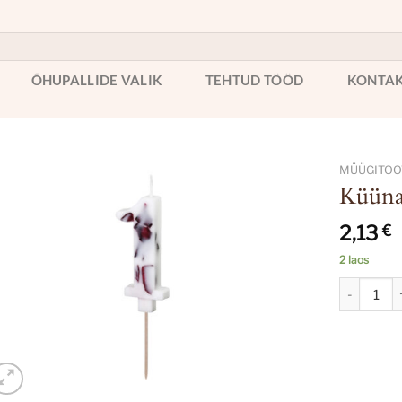
ÕHUPALLIDE VALIK
TEHTUD TÖÖD
KONTA
MÜÜGITOOT
Küünal
2,13
€
2 laos
Küünal nr 1