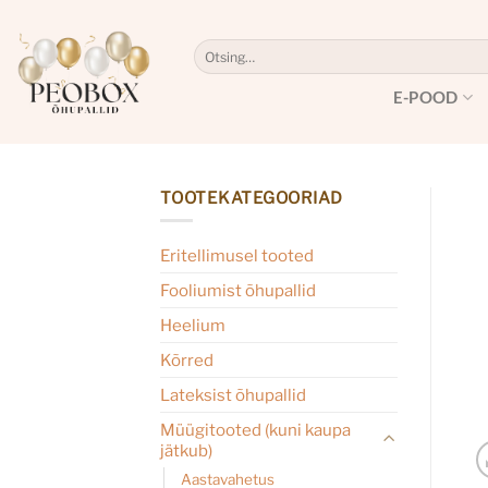
Skip
to
Otsi:
content
E-POOD
TOOTEKATEGOORIAD
Eritellimusel tooted
Fooliumist õhupallid
Heelium
Kõrred
Lateksist õhupallid
Müügitooted (kuni kaupa
jätkub)
Aastavahetus