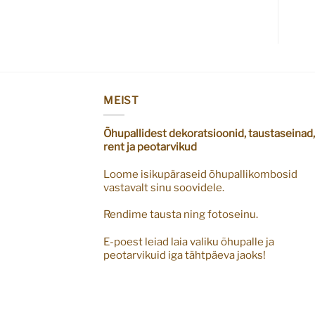
MEIST
Õhupallidest dekoratsioonid, taustaseinad,
rent ja peotarvikud
Loome isikupäraseid õhupallikombosid
vastavalt sinu soovidele.
Rendime tausta ning fotoseinu.
E-poest leiad laia valiku õhupalle ja
peotarvikuid iga tähtpäeva jaoks!