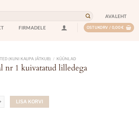
AVALEHT
KT
FIRMADELE
OSTUKORV /
0,00
€
ED (KUNI KAUPA JÄTKUB)
/
KÜÜNLAD
 nr 1 kuivatatud lilledega
 kuivatatud lilledega kogus
LISA KORVI