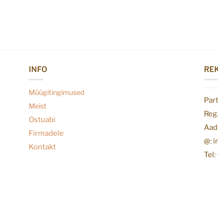
INFO
REK
Müügitingimused
Par
Meist
Reg
Ostuabi
Aadr
Firmadele
@: 
Kontakt
Tel: