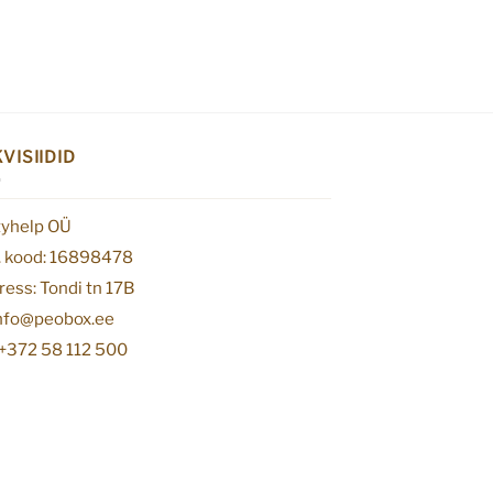
VISIIDID
tyhelp OÜ
. kood: 16898478
ess: Tondi tn 17B
info@peobox.ee
 +372 58 112 500