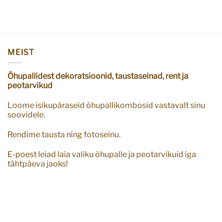
MEIST
Õhupallidest dekoratsioonid, taustaseinad, rent ja
peotarvikud
Loome isikupäraseid õhupallikombosid vastavalt sinu
soovidele.
Rendime tausta ning fotoseinu.
E-poest leiad laia valiku õhupalle ja peotarvikuid iga
tähtpäeva jaoks!