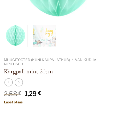
MÜÜGITOOTED (KUNI KAUPA JÄTKUB)
/
VANIKUD JA
RIPUTISED
Kärgpall mint 20cm
Algne
Current
2,58
1,29
€
€
hind
price
Laost otsas
oli:
is:
2,58 €.
1,29 €.