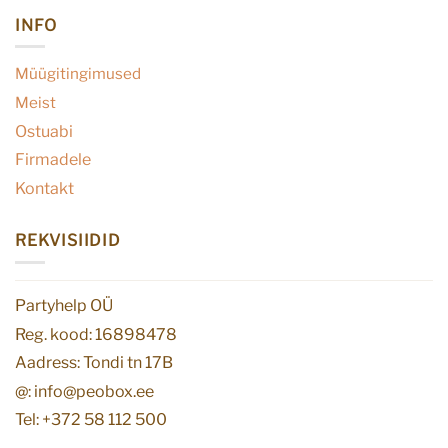
INFO
Müügitingimused
Meist
Ostuabi
Firmadele
Kontakt
REKVISIIDID
Partyhelp OÜ
Reg. kood: 16898478
Aadress: Tondi tn 17B
@: info@peobox.ee
Tel: +372 58 112 500