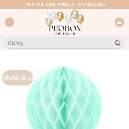
Skip
TONDI 17B, TONDI ÄRIMAJA, +372 58112500
to
content
Otsi:
Allahindlus!