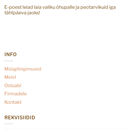
E-poest leiad laia valiku õhupalle ja peotarvikuid iga
tähtpäeva jaoks!
INFO
Müügitingimused
Meist
Ostuabi
Firmadele
Kontakt
REKVISIIDID