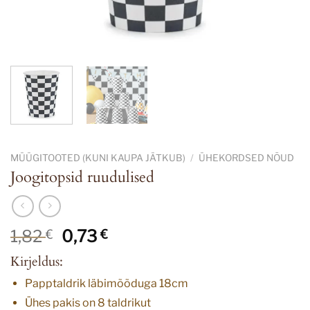
MÜÜGITOOTED (KUNI KAUPA JÄTKUB)
/
ÜHEKORDSED NÕUD
Joogitopsid ruudulised
Algne
Current
1,82
0,73
€
€
hind
price
Kirjeldus:
oli:
is:
1,82 €.
0,73 €.
Papptaldrik läbimõõduga 18cm
Ühes pakis on 8 taldrikut