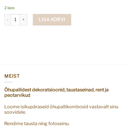
2 laos
Joogitopsid ruudulised kogus
LISA KORVI
MEIST
Õhupallidest dekoratsioonid, taustaseinad, rent ja
peotarvikud
Loome isikupäraseid õhupallikombosid vastavalt sinu
soovidele.
Rendime tausta ning fotoseinu.