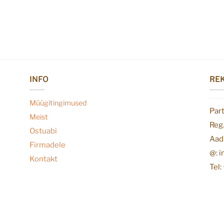
INFO
REK
Müügitingimused
Par
Meist
Reg
Ostuabi
Aadr
Firmadele
@: 
Kontakt
Tel: