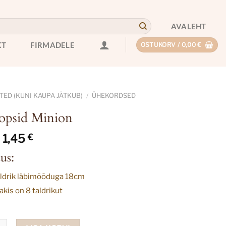
AVALEHT
KT
FIRMADELE
OSTUKORV /
0,00
€
ED (KUNI KAUPA JÄTKUB)
/
ÜHEKORDSED
topsid Minion
Algne
Current
1,45
€
hind
price
us:
oli:
is:
3,62 €.
1,45 €.
ldrik läbimõõduga 18cm
kis on 8 taldrikut
d Minion kogus