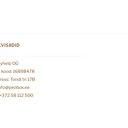
VISIIDID
tyhelp OÜ
. kood: 16898478
ess: Tondi tn 17B
info@peobox.ee
 +372 58 112 500