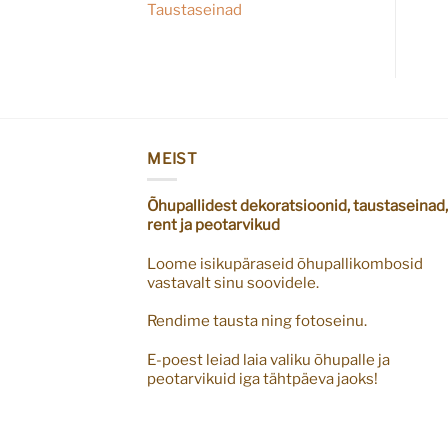
Taustaseinad
MEIST
Õhupallidest dekoratsioonid, taustaseinad,
rent ja peotarvikud
Loome isikupäraseid õhupallikombosid
vastavalt sinu soovidele.
Rendime tausta ning fotoseinu.
E-poest leiad laia valiku õhupalle ja
peotarvikuid iga tähtpäeva jaoks!