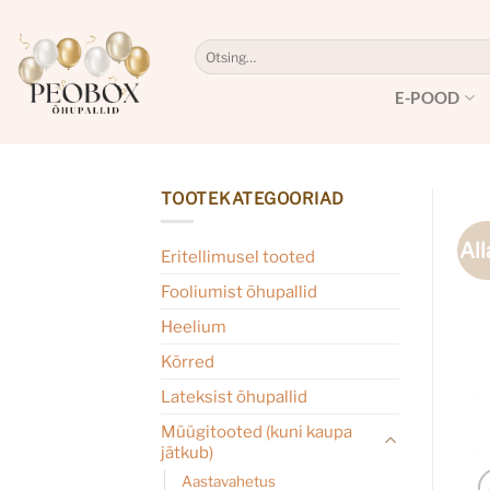
Skip
to
Otsi:
content
E-POOD
TOOTEKATEGOORIAD
All
Eritellimusel tooted
Fooliumist õhupallid
Heelium
Kõrred
Lateksist õhupallid
Müügitooted (kuni kaupa
jätkub)
Aastavahetus