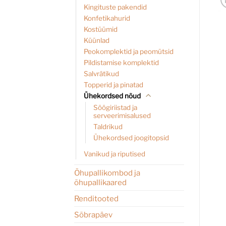
Kingituste pakendid
Konfetikahurid
Kostüümid
Küünlad
Peokomplektid ja peomütsid
Pildistamise komplektid
Salvrätikud
Topperid ja pinatad
Ühekordsed nõud
Söögiriistad ja
serveerimisalused
Taldrikud
Ühekordsed joogitopsid
Vanikud ja riputised
Õhupallikombod ja
õhupallikaared
Renditooted
Sõbrapäev