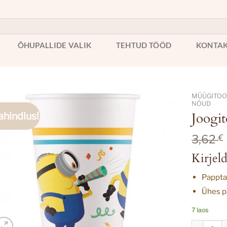
ÕHUPALLIDE VALIK
TEHTUD TÖÖD
KONTA
MÜÜGITOOT
NÕUD
ahindlus!
Joogi
3,62
€
Kirjeld
Pappta
Ühes pa
7 laos
Joogitopsi