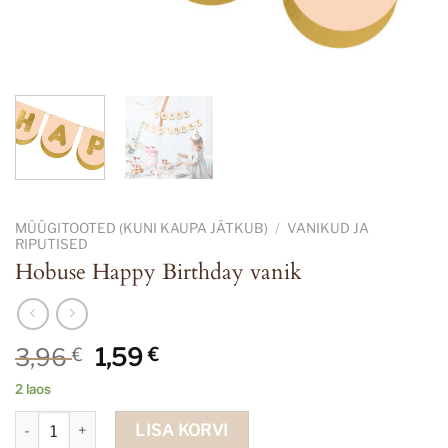
MÜÜGITOOTED (KUNI KAUPA JÄTKUB)
/
VANIKUD JA
RIPUTISED
Hobuse Happy Birthday vanik
Algne
Current
3,96
1,59
€
€
hind
price
2 laos
oli:
is:
Hobuse Happy Birthday vanik kogus
3,96 €.
1,59 €.
LISA KORVI