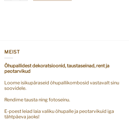
MEIST
Õhupallidest dekoratsioonid, taustaseinad, rent ja
peotarvikud
Loome isikupäraseid õhupallikombosid vastavalt sinu
soovidele.
Rendime tausta ning fotoseinu.
E-poest leiad laia valiku õhupalle ja peotarvikuid iga
tähtpäeva jaoks!