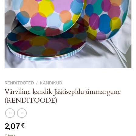
RENDITOOTED
/
KANDIKUD
Värviline kandik Jäätisepidu ümmargune
(RENDITOODE)
2,07
€