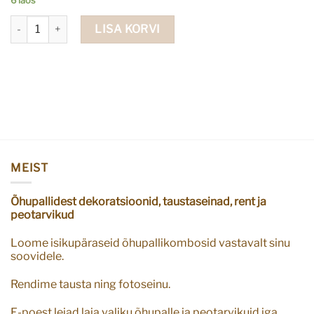
6 laos
Värviline kandik Jäätisepidu ümmargune (RENDITOODE) kogus
LISA KORVI
MEIST
Õhupallidest dekoratsioonid, taustaseinad, rent ja
peotarvikud
Loome isikupäraseid õhupallikombosid vastavalt sinu
soovidele.
Rendime tausta ning fotoseinu.
E-poest leiad laia valiku õhupalle ja peotarvikuid iga