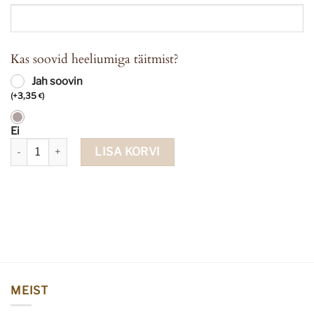
Kas soovid heeliumiga täitmist?
Jah soovin
(
+
3,35
)
€
Ei
Südamekujuline fooliumpall Bride Squad kogus
LISA KORVI
MEIST