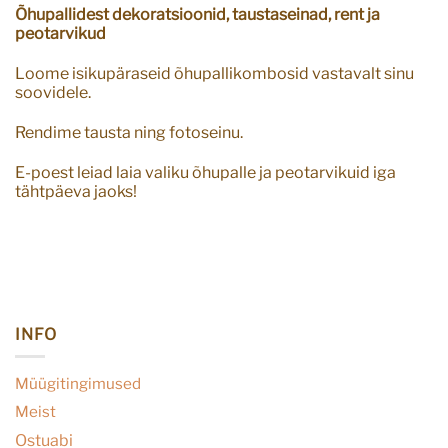
Õhupallidest dekoratsioonid, taustaseinad, rent ja
peotarvikud
Loome isikupäraseid õhupallikombosid vastavalt sinu
soovidele.
Rendime tausta ning fotoseinu.
E-poest leiad laia valiku õhupalle ja peotarvikuid iga
tähtpäeva jaoks!
INFO
Müügitingimused
Meist
Ostuabi