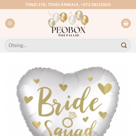
Skip
TONDI 17B, TONDI ÄRIMAJA, +372 58112500
to
content
Otsi: