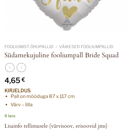
FOOLIUMIST ÕHUPALLID
/
VÄIKESED FOOLIUMPALLID
Südamekujuline fooliumpall Bride Squad
4,65
€
KIRJELDUS
:
Pall on mõõduga 87 x 117 cm
Värv – lilla
8 laos
Lisainfo tellimusele (värvisoov, erisoovid jms)