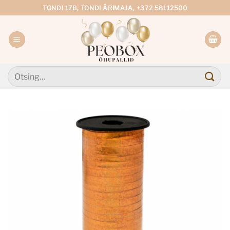
Skip
TONDI 17B, TONDI ÄRIMAJA, +372 58112500
to
content
Otsi: