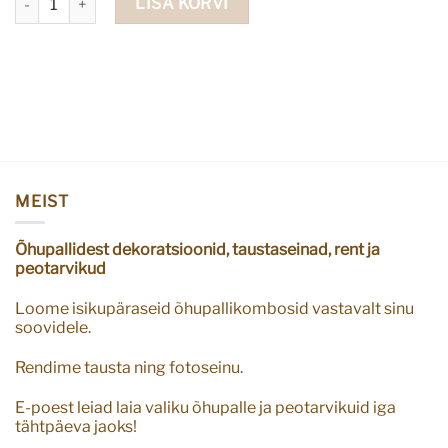
LISA KORVI
MEIST
Õhupallidest dekoratsioonid, taustaseinad, rent ja
peotarvikud
Loome isikupäraseid õhupallikombosid vastavalt sinu
soovidele.
Rendime tausta ning fotoseinu.
E-poest leiad laia valiku õhupalle ja peotarvikuid iga
tähtpäeva jaoks!