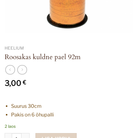
HEELIUM
Roosakas kuldne pael 92m
3,00
€
Suurus 30cm
Pakis on 6 õhupalli
2 laos
Roosakas kuldne pael 92m kogus