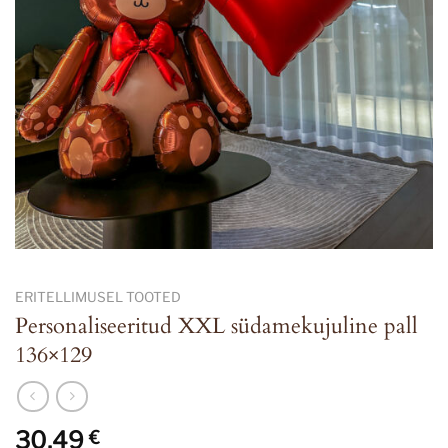
ERITELLIMUSEL TOOTED
Personaliseeritud XXL südamekujuline pall
136×129
30,49
€