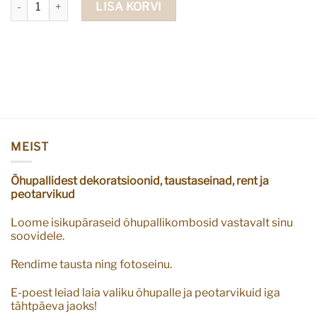
LISA KORVI
MEIST
Õhupallidest dekoratsioonid, taustaseinad, rent ja
peotarvikud
Loome isikupäraseid õhupallikombosid vastavalt sinu
soovidele.
Rendime tausta ning fotoseinu.
E-poest leiad laia valiku õhupalle ja peotarvikuid iga
tähtpäeva jaoks!