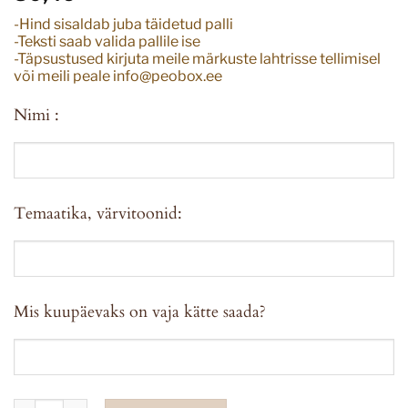
-Hind sisaldab juba täidetud palli
-Teksti saab valida pallile ise
-Täpsustused kirjuta meile märkuste lahtrisse tellimisel
või meili peale info@peobox.ee
Nimi :
Temaatika, värvitoonid:
Mis kuupäevaks on vaja kätte saada?
Personaliseeritud XXL südamekujuline pall 136×129 kogus