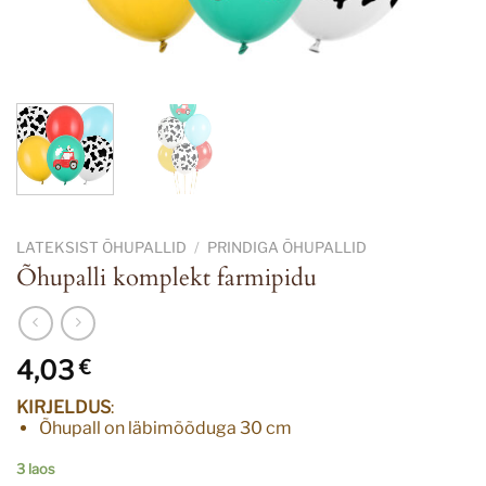
LATEKSIST ÕHUPALLID
/
PRINDIGA ÕHUPALLID
Õhupalli komplekt farmipidu
4,03
€
KIRJELDUS
:
Õhupall on läbimõõduga 30 cm
3 laos