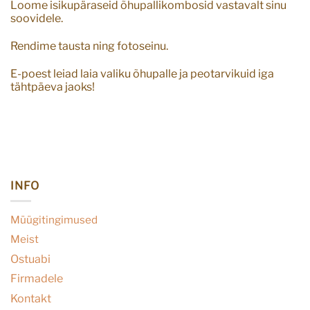
Loome isikupäraseid õhupallikombosid vastavalt sinu
soovidele.
Rendime tausta ning fotoseinu.
E-poest leiad laia valiku õhupalle ja peotarvikuid iga
tähtpäeva jaoks!
INFO
Müügitingimused
Meist
Ostuabi
Firmadele
Kontakt