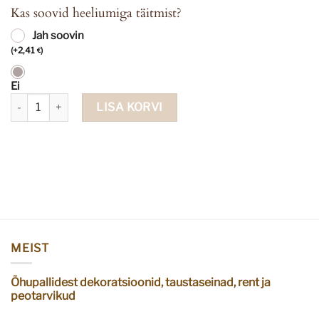
Kas soovid heeliumiga täitmist?
Jah soovin
(
+
2,41
)
€
Ei
Õhupalli komplekt farmipidu kogus
LISA KORVI
MEIST
Õhupallidest dekoratsioonid, taustaseinad, rent ja
peotarvikud