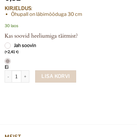
KIRJELDUS
:
Õhupall on läbimõõduga 30 cm
30 laos
Kas soovid heeliumiga täitmist?
Jah soovin
(
+
2,41
)
€
Ei
Õhupall nahkhiired must kogus
LISA KORVI
MEIST