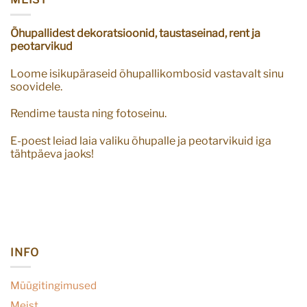
Õhupallidest dekoratsioonid, taustaseinad, rent ja
peotarvikud
Loome isikupäraseid õhupallikombosid vastavalt sinu
soovidele.
Rendime tausta ning fotoseinu.
E-poest leiad laia valiku õhupalle ja peotarvikuid iga
tähtpäeva jaoks!
INFO
Müügitingimused
Meist