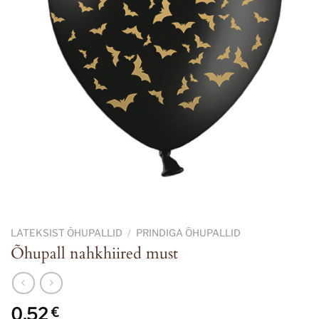
LATEKSIST ÕHUPALLID
/
PRINDIGA ÕHUPALLID
Õhupall nahkhiired must
0,52
€