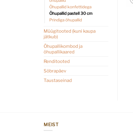
õhupallid
Õhupallid konfettidega
Õhupallid pastell 30 cm
Prindiga õhupallid
Müügitooted (kuni kaupa
jätkub)
Õhupallikombod ja
õhupallikaared
Renditooted
Sõbrapäev
Taustaseinad
MEIST