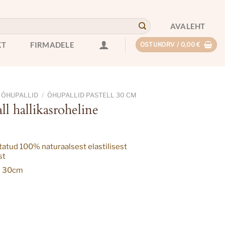
AVALEHT
KT
FIRMADELE
OSTUKORV /
0,00
€
 ÕHUPALLID
/
ÕHUPALLID PASTELL 30 CM
l hallikasroheline
tatud 100% naturaalsest elastilisest
st
s 30cm