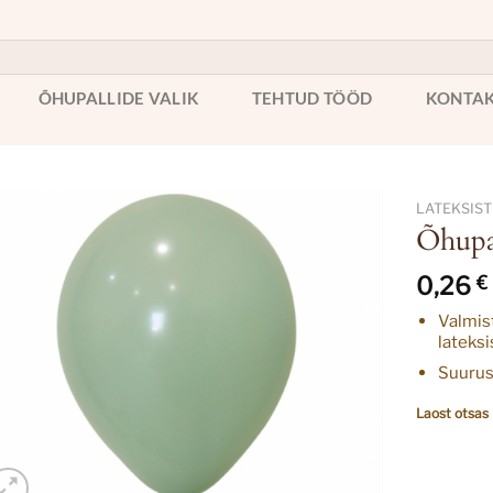
ÕHUPALLIDE VALIK
TEHTUD TÖÖD
KONTA
LATEKSIST
Õhupal
0,26
€
Valmis
lateksi
Suuru
Laost otsas