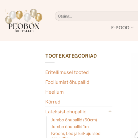
Skip
to
Otsi:
content
E-POOD
TOOTEKATEGOORIAD
Eritellimusel tooted
Fooliumist õhupallid
Heelium
Kõrred
Lateksist õhupallid
Jumbo õhupallid (60cm)
Jumbo õhupallid 1m
Kroom, Led ja Erikujulised