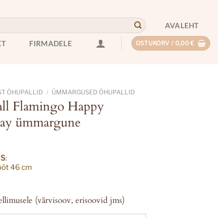
AVALEHT
KT
FIRMADELE
OSTUKORV /
0,00
€
ST ÕHUPALLID
/
ÜMMARGUSED ÕHUPALLID
ll Flamingo Happy
day ümmargune
US
:
õt 46 cm
ellimusele (värvisoov, erisoovid jms)