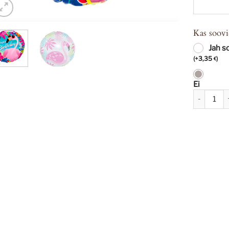
Kas soovi
Jah s
(
+
3,35
)
€
Ei
Õhupall Fl