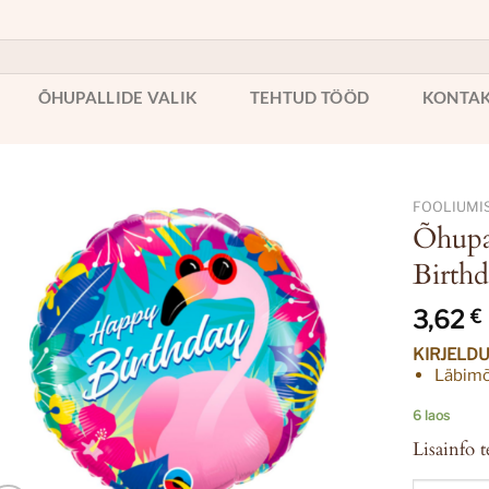
ÕHUPALLIDE VALIK
TEHTUD TÖÖD
KONTA
FOOLIUMI
Õhupa
Birth
3,62
€
KIRJELD
Läbimõ
6 laos
Lisainfo t