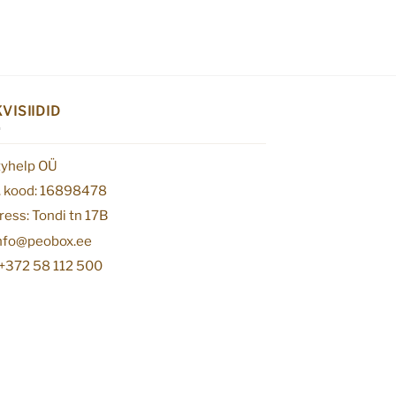
VISIIDID
tyhelp OÜ
. kood: 16898478
ess: Tondi tn 17B
info@peobox.ee
 +372 58 112 500