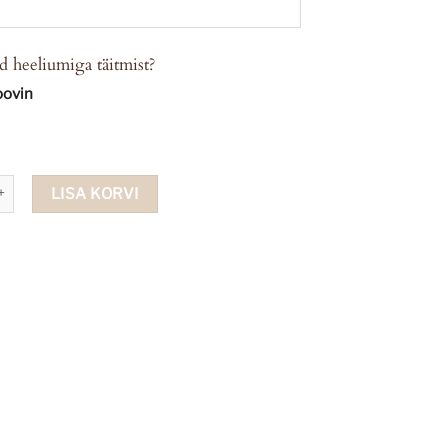
d heeliumiga täitmist?
oovin
amingo Happy Birthday ümmargune kogus
LISA KORVI