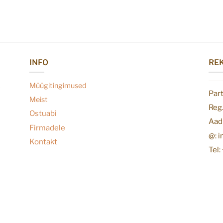
INFO
REK
Müügitingimused
Par
Meist
Reg
Ostuabi
Aadr
Firmadele
@: 
Kontakt
Tel: