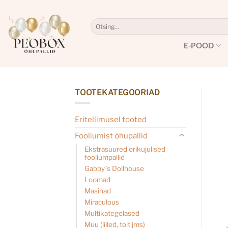
Skip
to
Otsi:
content
E-POOD
TOOTEKATEGOORIAD
Eritellimusel tooted
Fooliumist õhupallid
Ekstrasuured erikujulised
fooliumpallid
Gabby`s Dollhouse
Loomad
Masinad
Miraculous
Multikategelased
Muu (lilled, toit jms)