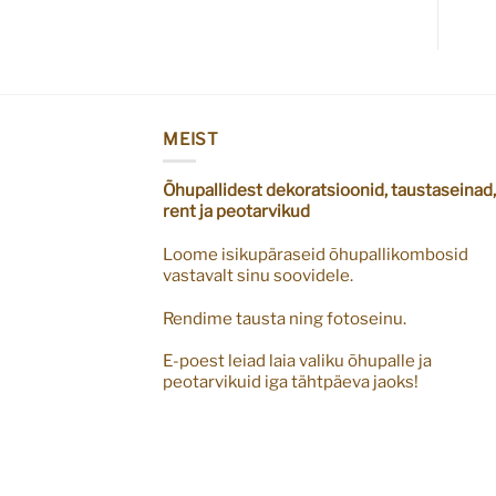
MEIST
Õhupallidest dekoratsioonid, taustaseinad,
rent ja peotarvikud
Loome isikupäraseid õhupallikombosid
vastavalt sinu soovidele.
Rendime tausta ning fotoseinu.
E-poest leiad laia valiku õhupalle ja
peotarvikuid iga tähtpäeva jaoks!