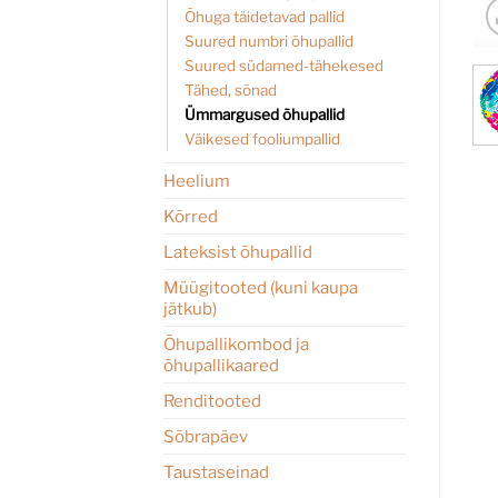
Õhuga täidetavad pallid
Suured numbri õhupallid
Suured südamed-tähekesed
Tähed, sõnad
Ümmargused õhupallid
Väikesed fooliumpallid
Heelium
Kõrred
Lateksist õhupallid
Müügitooted (kuni kaupa
jätkub)
Õhupallikombod ja
õhupallikaared
Renditooted
Sõbrapäev
Taustaseinad