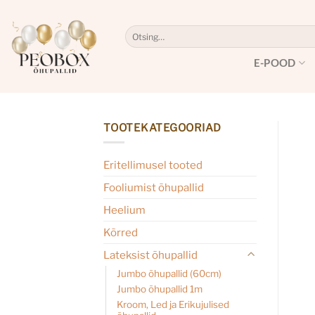
Skip
to
Otsi:
content
E-POOD
TOOTEKATEGOORIAD
Eritellimusel tooted
Fooliumist õhupallid
Heelium
Kõrred
Lateksist õhupallid
Jumbo õhupallid (60cm)
Jumbo õhupallid 1m
Kroom, Led ja Erikujulised