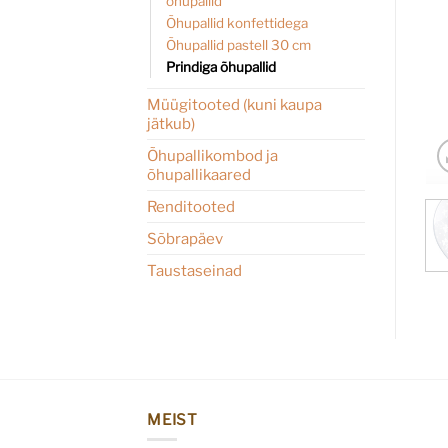
õhupallid
Õhupallid konfettidega
Õhupallid pastell 30 cm
Prindiga õhupallid
Müügitooted (kuni kaupa
jätkub)
Õhupallikombod ja
õhupallikaared
Renditooted
Sõbrapäev
Taustaseinad
MEIST