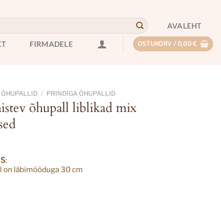
AVALEHT
KT
FIRMADELE
OSTUKORV /
0,00
€
 ÕHUPALLID
/
PRINDIGA ÕHUPALLID
istev õhupall liblikad mix
ised
US
:
l on läbimõõduga 30 cm