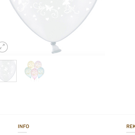
INFO
REK