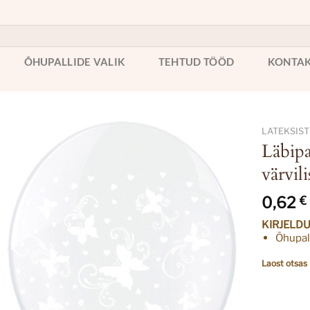
ÕHUPALLIDE VALIK
TEHTUD TÖÖD
KONTA
LATEKSIST
Läbipa
värvil
0,62
€
KIRJELD
Õhupal
Laost otsas