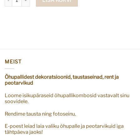
LISA KORVI
MEIST
Õhupallidest dekoratsioonid, taustaseinad, rent ja
peotarvikud
Loome isikupäraseid õhupallikombosid vastavalt sinu
soovidele.
Rendime tausta ning fotoseinu.
E-poest leiad laia valiku õhupalle ja peotarvikuid iga
tähtpäeva jaoks!