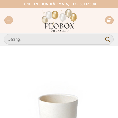
Skip
TONDI 17B, TONDI ÄRIMAJA, +372 58112500
to
content
Otsi: