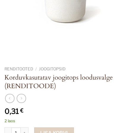
RENDITOOTED
/
JOOGITOPSID
Korduvkasutatav joogitops loodusvalge
(RENDITOODE)
0,31
€
2 laos
Korduvkasutatav joogitops loodusvalge (RENDITOODE) kogus