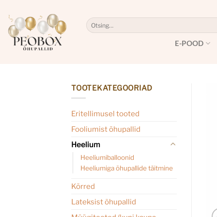
Skip
to
Otsi:
content
E-POOD
TOOTEKATEGOORIAD
Eritellimusel tooted
Fooliumist õhupallid
Heelium
Heeliumiballoonid
Heeliumiga õhupallide täitmine
Kõrred
Lateksist õhupallid