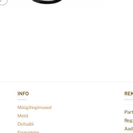
INFO
REK
Müügitingimused
Par
Meist
Reg
Ostuabi
Aadr
Firmadele