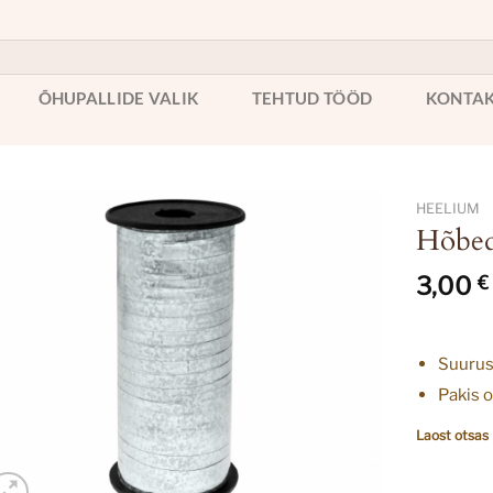
ÕHUPALLIDE VALIK
TEHTUD TÖÖD
KONTA
HEELIUM
Hõbed
3,00
€
Suuru
Pakis o
Laost otsas