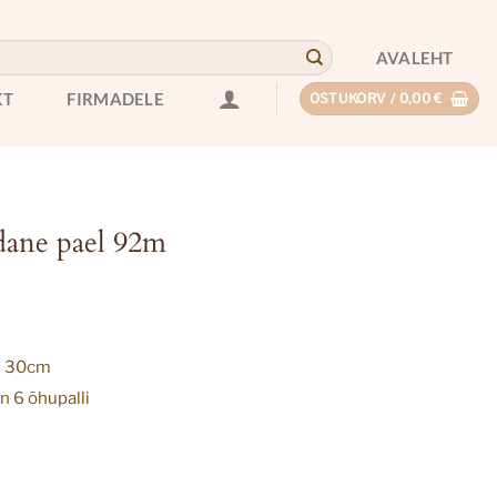
AVALEHT
KT
FIRMADELE
OSTUKORV /
0,00
€
ane pael 92m
s 30cm
n 6 õhupalli