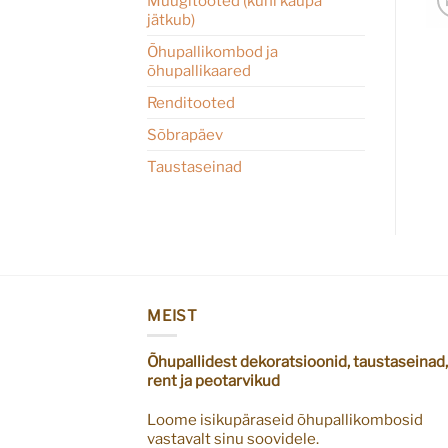
Müügitooted (kuni kaupa
jätkub)
Õhupallikombod ja
õhupallikaared
Renditooted
Sõbrapäev
Taustaseinad
MEIST
Õhupallidest dekoratsioonid, taustaseinad,
rent ja peotarvikud
Loome isikupäraseid õhupallikombosid
vastavalt sinu soovidele.