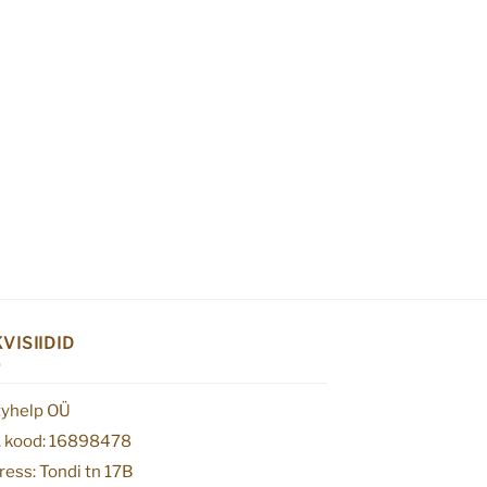
VISIIDID
tyhelp OÜ
. kood: 16898478
ess: Tondi tn 17B