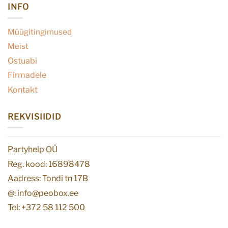
INFO
Müügitingimused
Meist
Ostuabi
Firmadele
Kontakt
REKVISIIDID
Partyhelp OÜ
Reg. kood: 16898478
Aadress: Tondi tn 17B
@: info@peobox.ee
Tel: +372 58 112 500