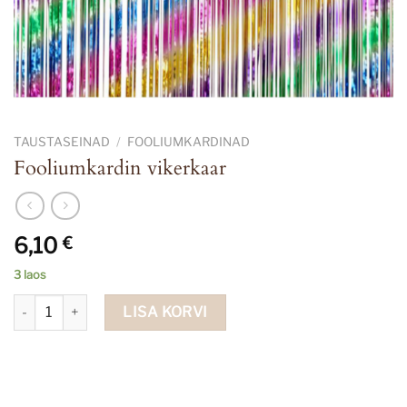
TAUSTASEINAD
/
FOOLIUMKARDINAD
Fooliumkardin vikerkaar
6,10
€
3 laos
Fooliumkardin vikerkaar kogus
LISA KORVI