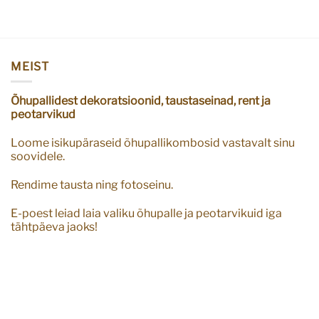
MEIST
Õhupallidest dekoratsioonid, taustaseinad, rent ja
peotarvikud
Loome isikupäraseid õhupallikombosid vastavalt sinu
soovidele.
Rendime tausta ning fotoseinu.
E-poest leiad laia valiku õhupalle ja peotarvikuid iga
tähtpäeva jaoks!