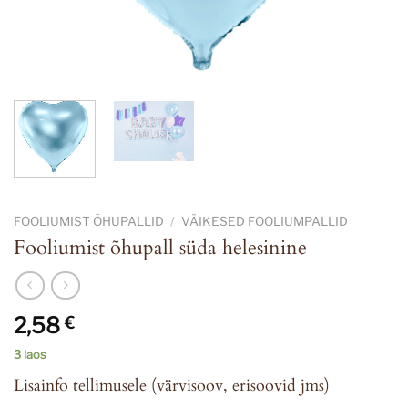
FOOLIUMIST ÕHUPALLID
/
VÄIKESED FOOLIUMPALLID
Fooliumist õhupall süda helesinine
2,58
€
3 laos
Lisainfo tellimusele (värvisoov, erisoovid jms)