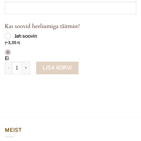
Kas soovid heeliumiga täitmist?
Jah soovin
(
+
3,35
)
€
Ei
Fooliumist õhupall süda helesinine kogus
LISA KORVI
MEIST