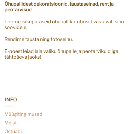
Õhupallidest dekoratsioonid, taustaseinad, rent ja
peotarvikud
Loome isikupäraseid õhupallikombosid vastavalt sinu
soovidele.
Rendime tausta ning fotoseinu.
E-poest leiad laia valiku õhupalle ja peotarvikuid iga
tähtpäeva jaoks!
INFO
Müügitingimused
Meist
Ostuabi