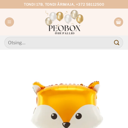
Skip
TONDI 17B, TONDI ÄRIMAJA, +372 58112500
to
content
Otsi: