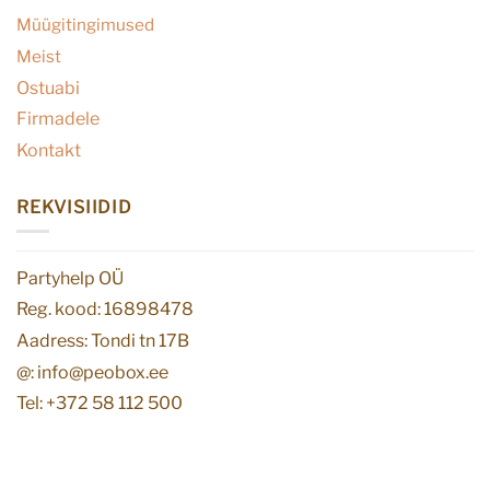
Müügitingimused
Meist
Ostuabi
Firmadele
Kontakt
REKVISIIDID
Partyhelp OÜ
Reg. kood: 16898478
Aadress: Tondi tn 17B
@: info@peobox.ee
Tel: +372 58 112 500