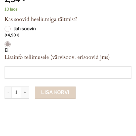
10 laos
Kas soovid heeliumiga täitmist?
Jah soovin
(
+
4,90
)
€
Ei
Lisainfo tellimusele (värvisoov, erisoovid jms)
Fooliumist õhupall rebane kogus
LISA KORVI