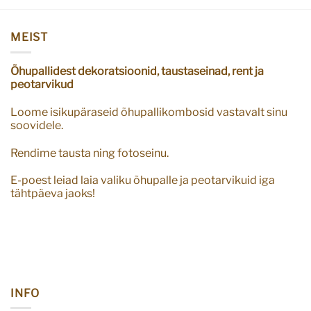
MEIST
Õhupallidest dekoratsioonid, taustaseinad, rent ja
peotarvikud
Loome isikupäraseid õhupallikombosid vastavalt sinu
soovidele.
Rendime tausta ning fotoseinu.
E-poest leiad laia valiku õhupalle ja peotarvikuid iga
tähtpäeva jaoks!
INFO