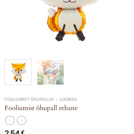
FOOLIUMIST ÕHUPALLID
/
LOOMAD
Fooliumist õhupall rebane
2,54
€