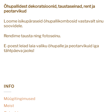
Õhupallidest dekoratsioonid, taustaseinad, rent ja
peotarvikud
Loome isikupäraseid õhupallikombosid vastavalt sinu
soovidele.
Rendime tausta ning fotoseinu.
E-poest leiad laia valiku õhupalle ja peotarvikuid iga
tähtpäeva jaoks!
INFO
Müügitingimused
Meist