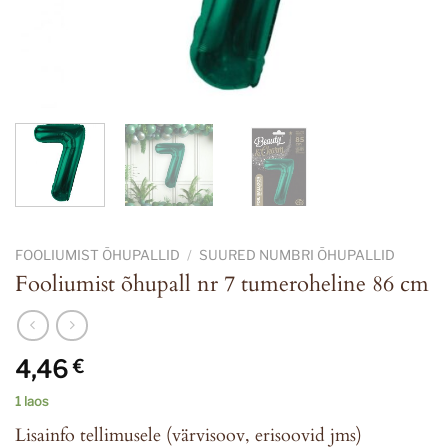
FOOLIUMIST ÕHUPALLID
/
SUURED NUMBRI ÕHUPALLID
Fooliumist õhupall nr 7 tumeroheline 86 cm
4,46
€
1 laos
Lisainfo tellimusele (värvisoov, erisoovid jms)