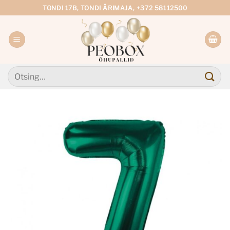
Skip
TONDI 17B, TONDI ÄRIMAJA, +372 58112500
to
content
Otsi: