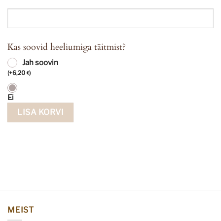
Kas soovid heeliumiga täitmist?
Jah soovin
(
+
6,20
)
€
Ei
LISA KORVI
MEIST