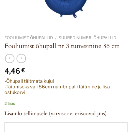
FOOLIUMIST ÕHUPALLID
/
SUURED NUMBRI ÕHUPALLID
Fooliumist õhupall nr 3 tumesinine 86 cm
4,46
€
-Õhupall täitmata kujul
-Täitmiseks vali 86cm numbripalli täitmine ja lisa
ostukorvi
2 laos
Lisainfo tellimusele (värvisoov, erisoovid jms)