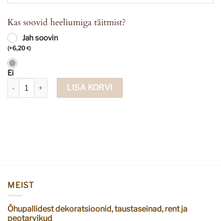
Kas soovid heeliumiga täitmist?
Jah soovin
(
+
6,20
)
€
Ei
Fooliumist õhupall nr 3 tumesinine 86 cm kogus
LISA KORVI
MEIST
Õhupallidest dekoratsioonid, taustaseinad, rent ja
peotarvikud