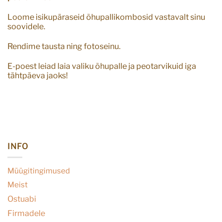
Loome isikupäraseid õhupallikombosid vastavalt sinu
soovidele.
Rendime tausta ning fotoseinu.
E-poest leiad laia valiku õhupalle ja peotarvikuid iga
tähtpäeva jaoks!
INFO
Müügitingimused
Meist
Ostuabi
Firmadele