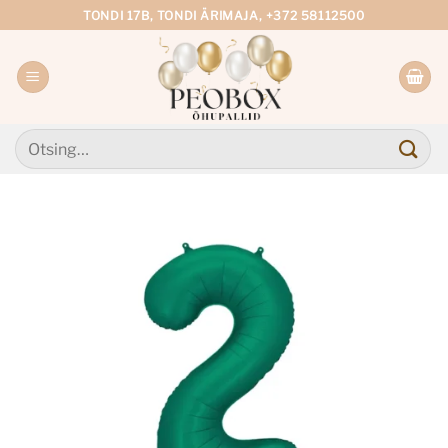
Skip
TONDI 17B, TONDI ÄRIMAJA, +372 58112500
to
content
Otsi: