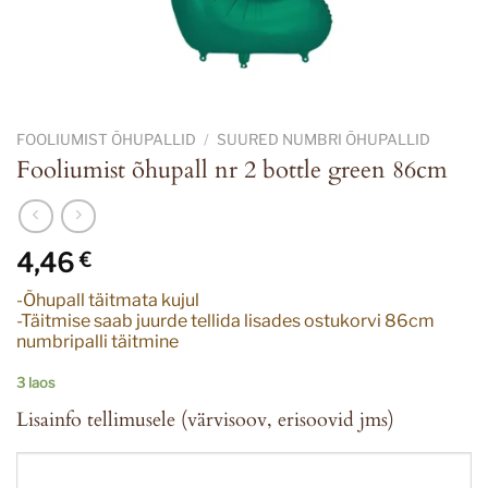
FOOLIUMIST ÕHUPALLID
/
SUURED NUMBRI ÕHUPALLID
Fooliumist õhupall nr 2 bottle green 86cm
4,46
€
-Õhupall täitmata kujul
-Täitmise saab juurde tellida lisades ostukorvi 86cm
numbripalli täitmine
3 laos
Lisainfo tellimusele (värvisoov, erisoovid jms)