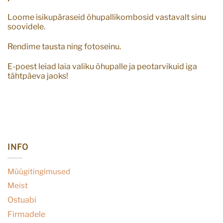
Loome isikupäraseid õhupallikombosid vastavalt sinu
soovidele.
Rendime tausta ning fotoseinu.
E-poest leiad laia valiku õhupalle ja peotarvikuid iga
tähtpäeva jaoks!
INFO
Müügitingimused
Meist
Ostuabi
Firmadele