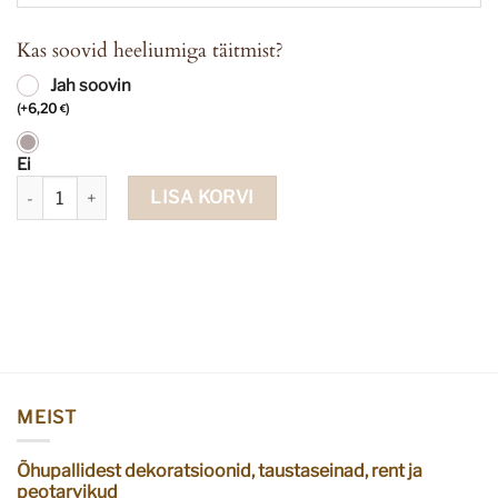
Kas soovid heeliumiga täitmist?
Jah soovin
(
+
6,20
)
€
Ei
Fooliumist õhupall nr 2 bottle green 86cm kogus
LISA KORVI
MEIST
Õhupallidest dekoratsioonid, taustaseinad, rent ja
peotarvikud