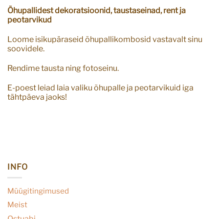
Õhupallidest dekoratsioonid, taustaseinad, rent ja
peotarvikud
Loome isikupäraseid õhupallikombosid vastavalt sinu
soovidele.
Rendime tausta ning fotoseinu.
E-poest leiad laia valiku õhupalle ja peotarvikuid iga
tähtpäeva jaoks!
INFO
Müügitingimused
Meist
Ostuabi