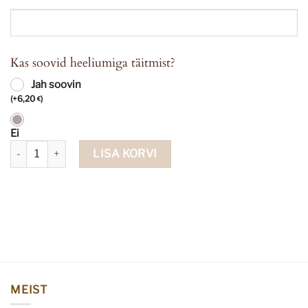
Kas soovid heeliumiga täitmist?
Jah soovin
(
+
6,20
)
€
Ei
Fooliumist õhupall nr 0 kuldne 86 cm kogus
LISA KORVI
MEIST