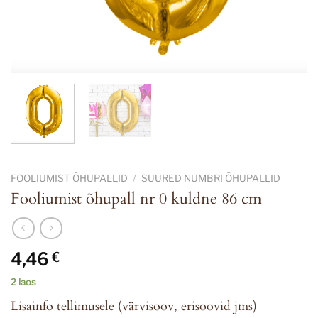
FOOLIUMIST ÕHUPALLID
/
SUURED NUMBRI ÕHUPALLID
Fooliumist õhupall nr 0 kuldne 86 cm
4,46
€
2 laos
Lisainfo tellimusele (värvisoov, erisoovid jms)