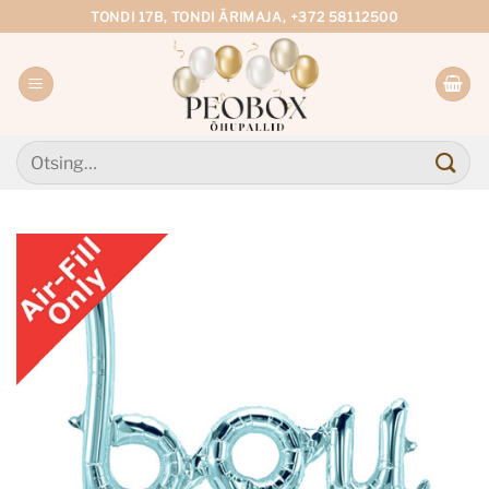
Skip
TONDI 17B, TONDI ÄRIMAJA, +372 58112500
to
content
Otsi: