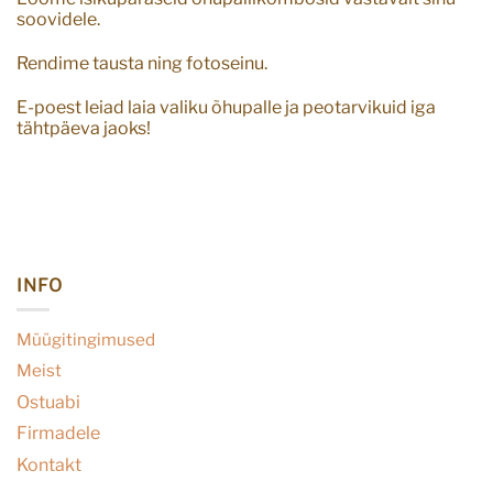
soovidele.
Rendime tausta ning fotoseinu.
E-poest leiad laia valiku õhupalle ja peotarvikuid iga
tähtpäeva jaoks!
INFO
Müügitingimused
Meist
Ostuabi
Firmadele
Kontakt