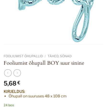
FOOLIUMIST ÕHUPALLID
/
TÄHED, SÕNAD
Fooliumist õhupall BOY suur sinine
5,68
€
KIRJELDUS
:
Õhupall on suuruses 48 x 108 cm
24 laos