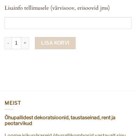
Lisainfo tellimusele (värvisoov, erisoovid jms)
Fooliumist õhupall BOY suur sinine kogus
LISA KORVI
MEIST
Õhupallidest dekoratsioonid, taustaseinad, rent ja
peotarvikud
Loome isikupäraseid õhupallikombosid vastavalt sinu