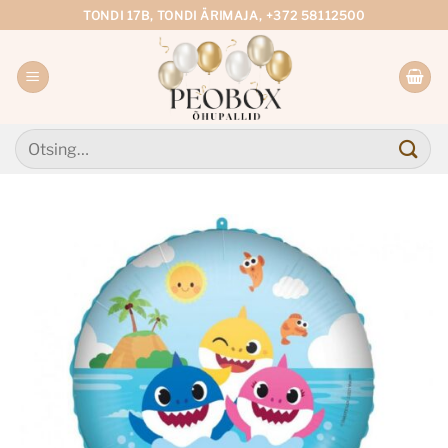
Skip
TONDI 17B, TONDI ÄRIMAJA, +372 58112500
to
content
Otsi: