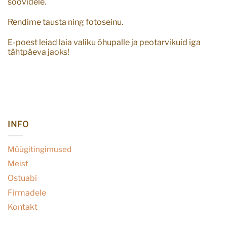
soovidele.
Rendime tausta ning fotoseinu.
E-poest leiad laia valiku õhupalle ja peotarvikuid iga
tähtpäeva jaoks!
INFO
Müügitingimused
Meist
Ostuabi
Firmadele
Kontakt