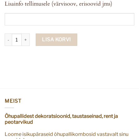
Lisainfo tellimusele (värvisoov, erisoovid jms)
Fooliumist õhupall Baby Shark ümmargune kogus
LISA KORVI
MEIST
Õhupallidest dekoratsioonid, taustaseinad, rent ja
peotarvikud
Loome isikupäraseid õhupallikombosid vastavalt sinu