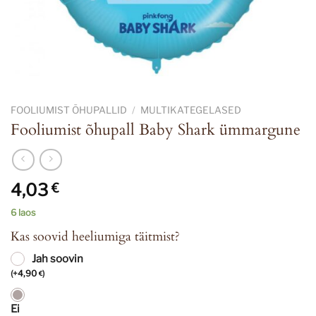
FOOLIUMIST ÕHUPALLID
/
MULTIKATEGELASED
Fooliumist õhupall Baby Shark ümmargune
4,03
€
6 laos
Kas soovid heeliumiga täitmist?
Jah soovin
(
+
4,90
)
€
Ei