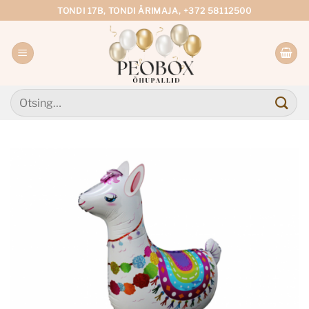
Skip
TONDI 17B, TONDI ÄRIMAJA, +372 58112500
to
content
Otsi: