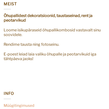
MEIST
Õhupallidest dekoratsioonid, taustaseinad, rent ja
peotarvikud
Loome isikupäraseid õhupallikombosid vastavalt sinu
soovidele.
Rendime tausta ning fotoseinu.
E-poest leiad laia valiku õhupalle ja peotarvikuid iga
tähtpäeva jaoks!
INFO
Müügitingimused