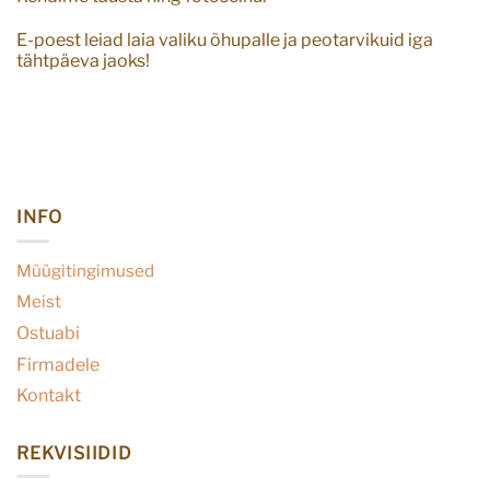
E-poest leiad laia valiku õhupalle ja peotarvikuid iga
tähtpäeva jaoks!
INFO
Müügitingimused
Meist
Ostuabi
Firmadele
Kontakt
REKVISIIDID