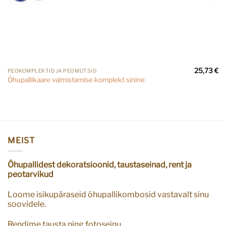
25,73
€
PEOKOMPLEKTID JA PEOMÜTSID
Õhupallikaare valmistamise komplekt sinine
MEIST
Õhupallidest dekoratsioonid, taustaseinad, rent ja
peotarvikud
Loome isikupäraseid õhupallikombosid vastavalt sinu
soovidele.
Rendime tausta ning fotoseinu.