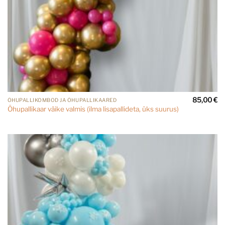
85,00
€
ÕHUPALLIKOMBOD JA ÕHUPALLIKAARED
Õhupallikaar väike valmis (ilma lisapallideta, üks suurus)