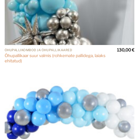
130,00
€
ÕHUPALLIKOMBOD JA ÕHUPALLIKAARED
Õhupallikaar suur valmis (rohkemate pallidega, laiaks
ehitatud)