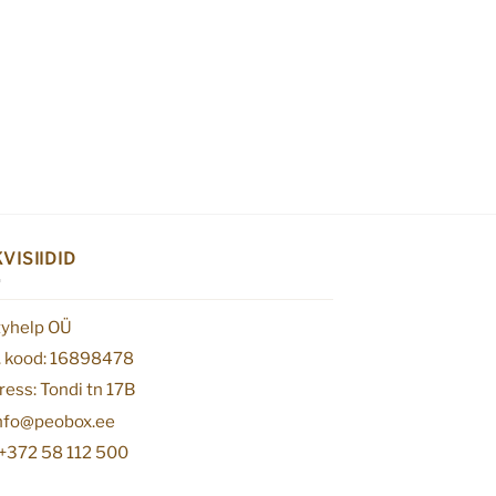
VISIIDID
tyhelp OÜ
. kood: 16898478
ess: Tondi tn 17B
info@peobox.ee
 +372 58 112 500