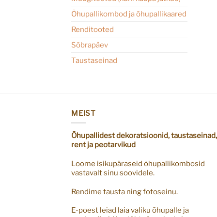
Õhupallikombod ja õhupallikaared
Renditooted
Sõbrapäev
Taustaseinad
MEIST
Õhupallidest dekoratsioonid, taustaseinad,
rent ja peotarvikud
Loome isikupäraseid õhupallikombosid
vastavalt sinu soovidele.
Rendime tausta ning fotoseinu.
E-poest leiad laia valiku õhupalle ja