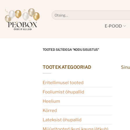
Skip
to
Otsi:
content
E-POOD
TOOTED SILTIDEGA “KODU SISUSTUS”
TOOTEKATEGOORIAD
Sinu
Eritellimusel tooted
Fooliumist õhupallid
Heelium
Kõrred
Lateksist õhupallid
Müügitooted (kuni kaupa jätkub)