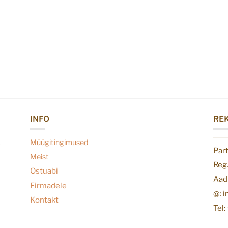
INFO
REK
Müügitingimused
Par
Meist
Reg
Ostuabi
Aadr
Firmadele
@: 
Kontakt
Tel: