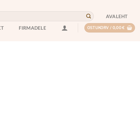
AVALEHT
KT
FIRMADELE
OSTUKORV /
0,00
€