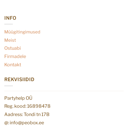
INFO
Müügitingimused
Meist
Ostuabi
Firmadele
Kontakt
REKVISIIDID
Partyhelp OÜ
Reg. kood: 16898478
Aadress: Tondi tn 17B
@: info@peobox.ee