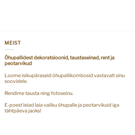
MEIST
Õhupallidest dekoratsioonid, taustaseinad, rent ja
peotarvikud
Loome isikupäraseid õhupallikombosid vastavalt sinu
soovidele.
Rendime tausta ning fotoseinu.
E-poest leiad laia valiku õhupalle ja peotarvikuid iga
tähtpäeva jaoks!