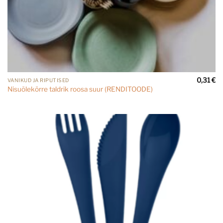
0,31
€
VANIKUD JA RIPUTISED
Nisuõlekõrre taldrik roosa suur (RENDITOODE)