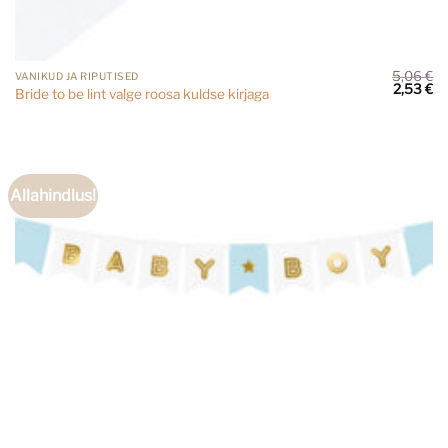
5,06
€
VANIKUD JA RIPUTISED
Algne
Cu
2,53
€
Bride to be lint valge roosa kuldse kirjaga
hind
pr
oli:
is:
5,06 €.
2,
Allahindlus!