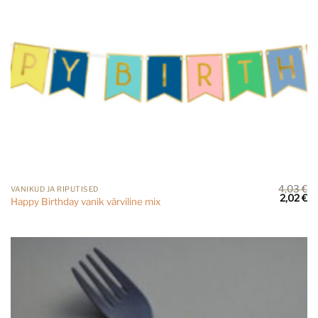
4,03
€
VANIKUD JA RIPUTISED
Algne
Cu
2,02
€
Happy Birthday vanik värviline mix
hind
pr
oli:
is:
4,03 €.
2,