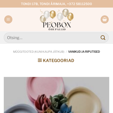
Skip
TONDI 17B, TONDI ÄRIMAJA, +372 58112500
to
content
Otsi:
MÜÜGITOOTED (KUNI KAUPA JÄTKUB)
/
VANIKUD JA RIPUTISED
KATEGOORIAD