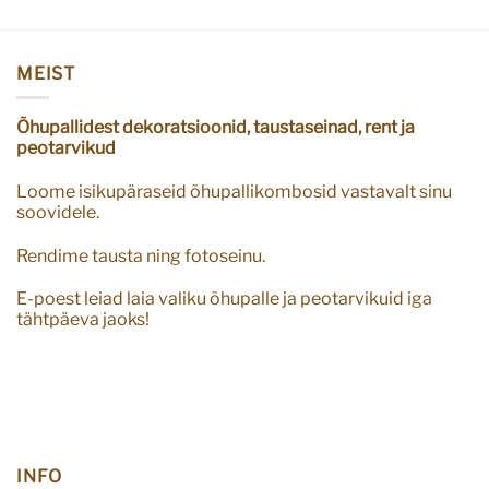
MEIST
Õhupallidest dekoratsioonid, taustaseinad, rent ja
peotarvikud
Loome isikupäraseid õhupallikombosid vastavalt sinu
soovidele.
Rendime tausta ning fotoseinu.
E-poest leiad laia valiku õhupalle ja peotarvikuid iga
tähtpäeva jaoks!
INFO