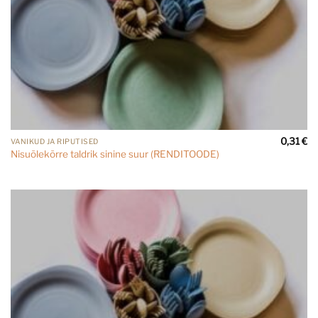
0,31
€
VANIKUD JA RIPUTISED
Nisuõlekõrre taldrik sinine suur (RENDITOODE)