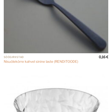
0,16
€
SÖÖGIRIISTAD
Nisuõlekõrre kahvel sinine laste (RENDITOODE)