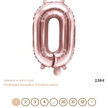
2,58
€
VANIKUD JA RIPUTISED
Fooliumist õhupall nr 0 kuldne roosa
1
2
3
4
…
10
11
12