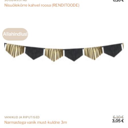
SÖÖGIRIISTAD
Nisuõlekõrre kahvel roosa (RENDITOODE)
Allahindlus!
6,10
€
VANIKUD JA RIPUTISED
Algne
Cu
3,05
€
Narmastega vanik must-kuldne 3m
hind
pr
oli:
is: