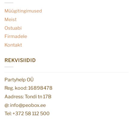
Müügitingimused
Meist
Ostuabi
Firmadele
Kontakt
REKVISIIDID
Partyhelp OÜ
Reg. kood: 16898478
Aadress: Tondi tn 17B
@: info@peobox.ee
Tel: +372 58 112 500