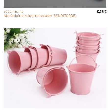
0,16
€
SÖÖGIRIISTAD
Nisuõlekõrre kahvel roosa laste (RENDITOODE)