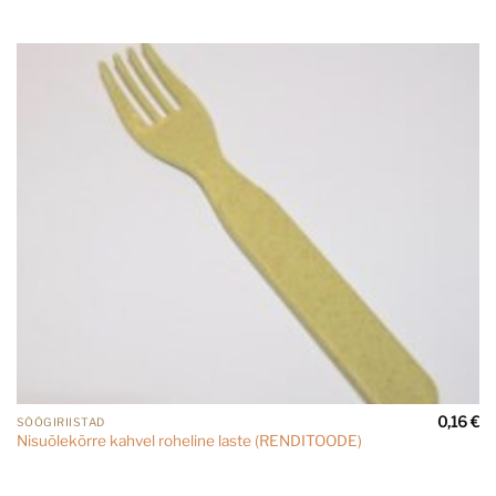
0,16
€
SÖÖGIRIISTAD
Nisuõlekõrre kahvel roheline laste (RENDITOODE)