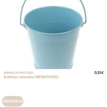
0,31
€
VANIKUD JA RIPUTISED
Snäkitops helesinine (RENDITOODE)
Allahindlus!